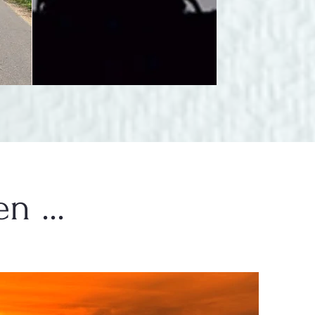
n ...