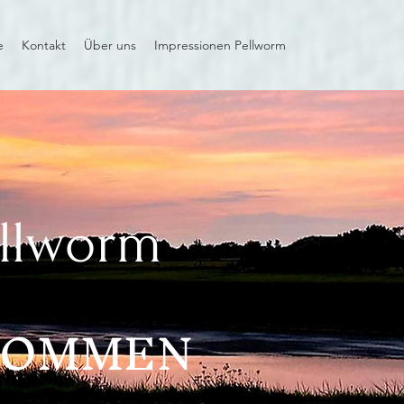
e
Kontakt
Über uns
Impressionen Pellworm
ellworm
KOMMEN