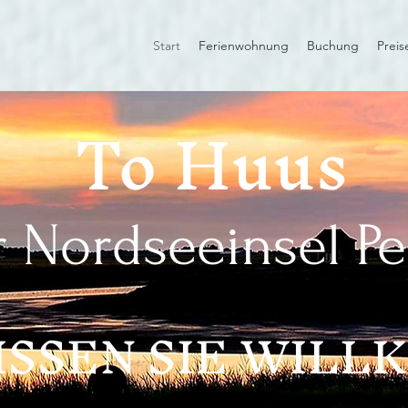
Start
Ferienwohnung
Buchung
Preis
To Huus
r Nordseeinsel P
ISSEN SIE W
IL
L