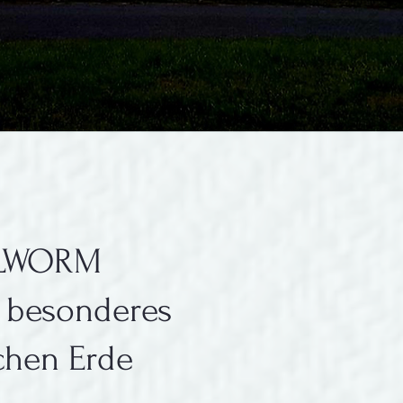
LLWORM
z besonderes
chen Erde