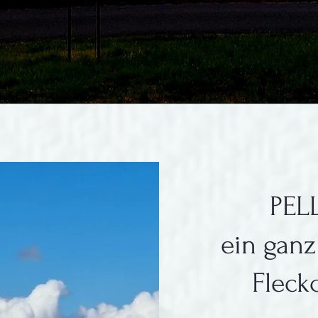
PE
ein gan
Fleck