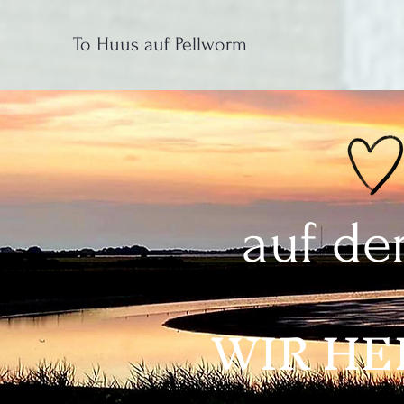
To Huus auf Pellworm
auf de
WIR
HE